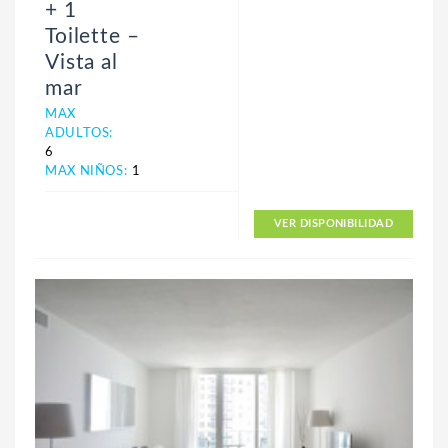
+ 1
Toilette –
Vista al
mar
MAX
ADULTOS:
6
MAX NIÑOS:
1
VER DISPONIBILIDAD