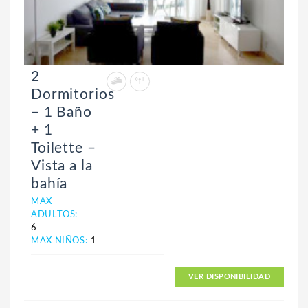
2
Dormitorios
– 1 Baño
+ 1
Toilette –
Vista a la
bahía
MAX
ADULTOS:
6
MAX NIÑOS:
1
VER DISPONIBILIDAD