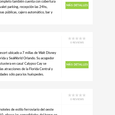
completo también cuenta con cobertura
MÁS DETALLES
valet parking, recepción las 24hs,
eas públicas, cajero automático, bar y
0 REVIEWS
esort ubicado a 7 millas de Walt Disney
orida y SeaWorld Orlando. Su acogedor
estuviera en casa! Calypso Cay se
MÁS DETALLES
as atracciones de la Florida Central y
idades sólo para los huéspedes.
0 REVIEWS
hoteles de estilo ferroviario del oeste