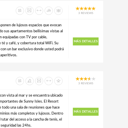
3 REVIEWS
isponen de lujosos espacios que evocan
do sus apartamentos bellísimas vistas al
án equipadas con TV por cable,
MÁS DETALLES
té y café, y cobertura total WiFi. Su
a con un bar exclusivo donde usted podrá
aperitivos.
3 REVIEWS
on vista al mar y se encuentra ubicado
importantes de Sunny Isles. El Resort
e todo una sala de reuniones que hace
MÁS DETALLES
minios más completos y lujosos. Dentro
rutar del acceso a la cancha de tenis, el
y seguridad las 24hs.