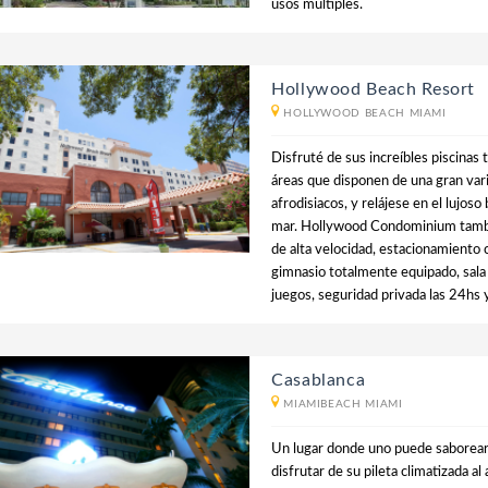
usos múltiples.
Hollywood Beach Resort
HOLLYWOOD BEACH MIAMI
Disfruté de sus increíbles piscinas 
áreas que disponen de una gran var
afrodisiacos, y relájese en el lujos
mar. Hollywood Condominium tambié
de alta velocidad, estacionamiento 
gimnasio totalmente equipado, sala 
juegos, seguridad privada las 24hs 
Casablanca
MIAMIBEACH MIAMI
Un lugar donde uno puede saborear 
disfrutar de su pileta climatizada a