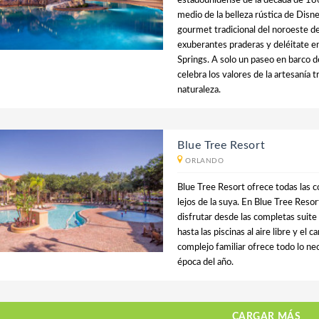
estadounidense de la década de 18
medio de la belleza rústica de Disn
gourmet tradicional del noroeste de
exuberantes praderas y deléitate e
Springs. A solo un paseo en barco 
celebra los valores de la artesanía t
naturaleza.
Blue Tree Resort
ORLANDO
Blue Tree Resort ofrece todas las 
lejos de la suya. En Blue Tree Reso
disfrutar desde las completas suite 
hasta las piscinas al aire libre y el
complejo familiar ofrece todo lo ne
época del año.
CARGAR MÁS