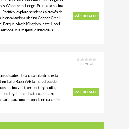
60, ofrece las comodidades del hogar en
ey’s Wilderness Lodge. Prueba la cocina
l Pacífico, explora senderos a través de
MÁS DETALLES
n la encantadora piscina Copper Creek
del Parque Magic Kingdom, este Hotel
radicional y la majestuosidad de la
0 REVIEWS
comodidades de la casa mientras está
rt en Lake Buena Vista, usted puede
con cocina y el transporte gratuito,
MÁS DETALLES
 campo de golf en miniatura, nuestro
cesario para una escapada en cualquier